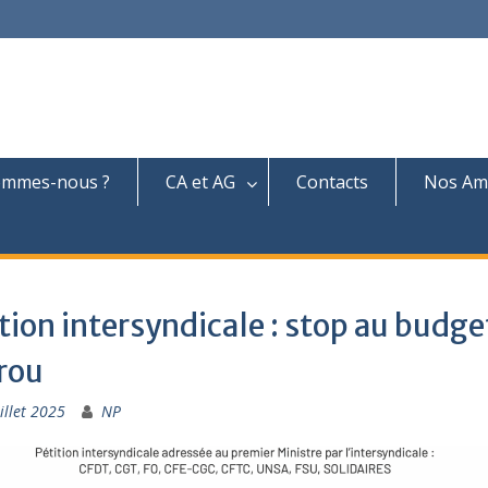
ommes-nous ?
CA et AG
Contacts
Nos Am
tion intersyndicale : stop au budge
rou
illet 2025
NP