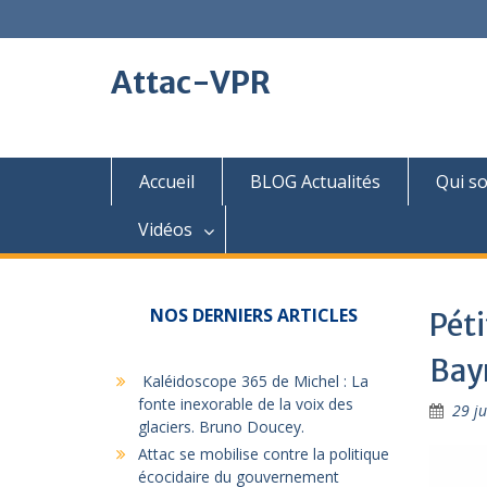
Skip
to
content
Attac-VPR
Accueil
BLOG Actualités
Qui s
Vidéos
NOS DERNIERS ARTICLES
Péti
Bay
Kaléidoscope 365 de Michel : La
fonte inexorable de la voix des
29 ju
glaciers. Bruno Doucey.
Attac se mobilise contre la politique
écocidaire du gouvernement