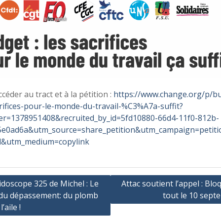
céder au tract et à la pétition :
https://www.change.org/p/b
crifices-pour-le-monde-du-travail-%C3%A7a-suffit?
ter=1378951408&recruited_by_id=5fd10880-66d4-11f0-812b-
e0ad6a&utm_source=share_petition&utm_campaign=petiti
d&utm_medium=copylink
ation
doscope 325 de Michel : Le
Attac soutient l’appel : Bl
 du dépassement: du plomb
tout le 10 sept
’aile !
cle