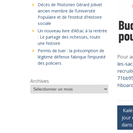
Décès de l’historien Gérard Jolivet
ancien membre de l’Université
Populaire et de l’Institut d’Histoire
sociale
Un nouveau livre d’Attac à la rentrée
: Le partage des richesses, toute
une histoire
Permis de tuer : la présomption de
Pour ac
légitime défense fabrique l’impunité
des policiers
les-sa
recrui
71bb95
Archives
hboar
Navig
Kaléi
jour
de
dans l
l’arti