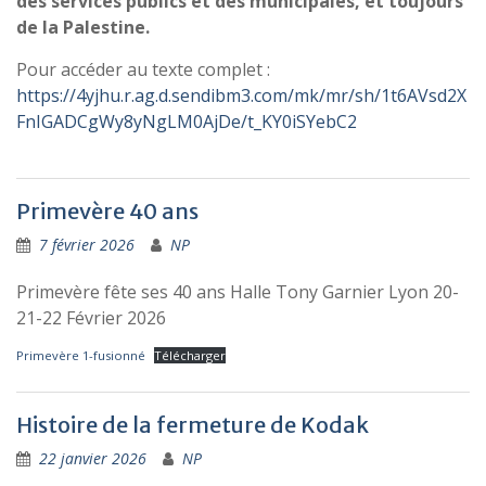
des services publics et des municipales, et toujours
de la Palestine.
Pour accéder au texte complet :
https://4yjhu.r.ag.d.sendibm3.com/mk/mr/sh/1t6AVsd2X
FnIGADCgWy8yNgLM0AjDe/t_KY0iSYebC2
Primevère 40 ans
7 février 2026
NP
Primevère fête ses 40 ans Halle Tony Garnier Lyon 20-
21-22 Février 2026
Primevère 1-fusionné
Télécharger
Histoire de la fermeture de Kodak
22 janvier 2026
NP