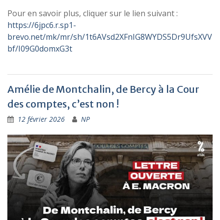
Pour en savoir plus, cliquer sur le lien suivant :
https://6jpc6.r.sp1-
brevo.net/mk/mr/sh/1t6AVsd2XFnIG8WYDS5Dr9UfsXVV
bf/I09G0domxG3t
Amélie de Montchalin, de Bercy à la Cour
des comptes, c’est non !
12 février 2026
NP