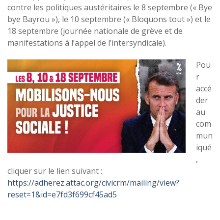
contre les politiques austéritaires le 8 septembre (« Bye
bye Bayrou »), le 10 septembre (« Bloquons tout ») et le
18 septembre (journée nationale de grève et de
manifestations à l’appel de l’intersyndicale).
Pou
r
accé
der
au
com
mun
iqué
,
cliquer sur le lien suivant :
https://adherez.attac.org/civicrm/mailing/view?
reset=1&id=e7fd3f699cf45ad5